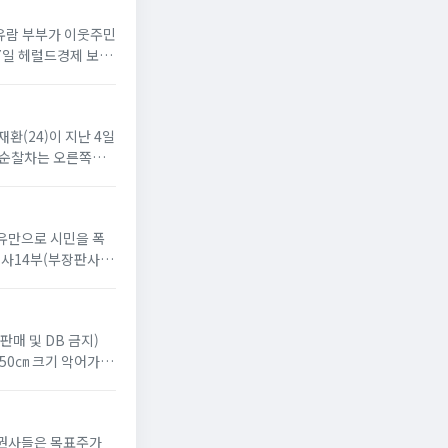
차유람 부부가 이웃주민
17일 헤럴드경제 보도
재환(24)이 지난 4일
, 순찰차는 오른쪽으
이유만으로 시민을 폭
사14부(부장판사 윤
판매 및 DB 금지)
 50㎝ 크기 악어가 있
 증권사들은 목표주가