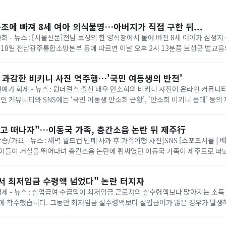
수조에 빠져 8세 여아 의식불명…아버지가 직접 구한 뒤...
사회 - 뉴스 : [서울신문]전남 보성의 한 양식장에서 물에 빠진 8세 여아가 심정
 18일 전남광주통합소방본부 등에 따르면 이날 오후 2시 13분쯤 보성군 벌교
 같은데 보이지 않는다”는 ...
? 과감한 비키니 사진 역주행…'국민 여동생의 반전'
 연예가 화제 - 뉴스 : 원더걸스 출신 배우 안소희의 비키니 사진이 온라인 커뮤
라인 커뮤니티와 SNS에는 ‘국민 여동생 안소희 근황’, ‘안소희 비키니 몸매’ 등의
당 사진은 안소희가 지난 2...
놓고 떠나자"…이동국 가족, 층간소음 논란 뒤 제주行
방송/가요 - 뉴스 : 새벽 월드컵 민폐 사과 후 가족여행 사진|SNS [스포츠서울 | 
아이들이 거실을 뛰어다녀 층간소음 논란에 휩싸였던 이동국 가족이 제주도로 떠났
일 만에 “세상이 버겁게 ...
서 최저임금 수령액 넘었다" 논란 터지자
 경제 - 뉴스 : 실업급여 수급액이 최저임금 근로자의 실수령액보다 많아지는 소득
액보다 실업급여가 많은 경우가 발생해 "실업급여가 근로
 지적이 제기된 만...