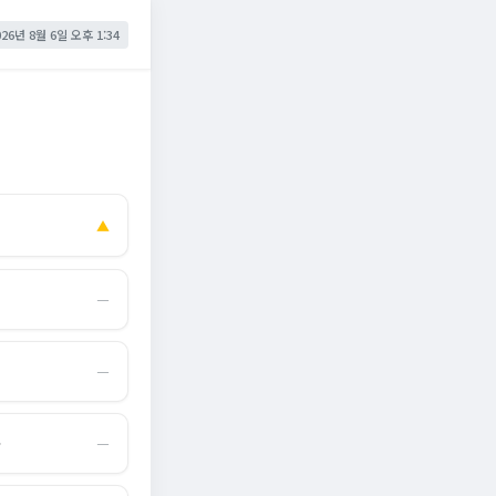
026년 8월 6일 오후 1:34
▲
―
―
몰
―