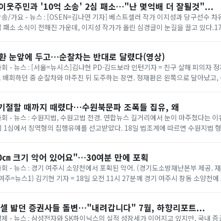
이웃주민과 '10억 소송' 2심 패소…"난 몇억배 더 잘될것"...
 방송/가요 - 뉴스 : [OSEN=김나연 기자] 베스트셀러 작가 이지성과 당구선수 
 2심 패소 소식이 전해진 가운데, 이지성 작가가 올린 심경글이 눈길을 끌고 있다.
사 8-3부(부장 임종효)...
재환 눈앞에 두고…순찰차는 반대로 달렸다(영상)
사회 - 뉴스 : [서울=뉴시스]김나현 PD·김드보라 인턴기자 = 친구 살해 피의자 정
 배회하던 중 순찰차와 마주친 뒤 도주하는 장면. 정재환은 왼쪽으로 달아났고
잡혔다. (제공=피해자...
 기절할 때까지 때렸다…수원북문파 조폭들 집유, 왜
 사회 - 뉴스 : 수원지법, 수원고법 전경. 연합뉴스 길거리에서 눈이 마주쳤다는 
 1심에서 징역형의 집행유예를 선고받았다. 18일 법조계에 따르면 수원지법 형
처벌에 관한 법률 위반(단체 등의...
0㎝ 크기 악어 있어요"…30여분 만에 포획
사회 - 뉴스 : 경기 여주시 소양천에서 포획된 악어. (경기도소방재난본부 제공. 재
1 (여주=뉴스1) 김기현 기자 = 18일 오전 11시 27분께 경기 여주시 창동 소양천에
소방 ...
셀 밟던 증권사들 돌변…"내려갑니다" 7월, 하향리포트...
 경제 - 뉴스 : 삼성전자와 SK하이닉스의 실적 성장세가 이어지고 있지만, 국내