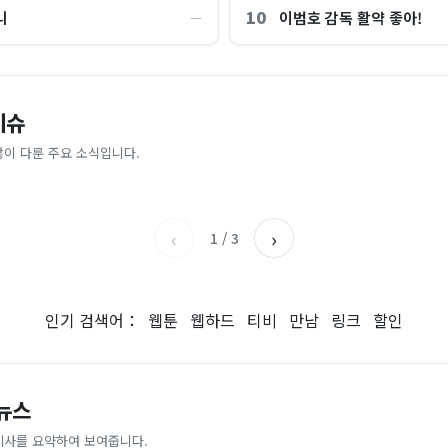
10
니
이범호 감독 활약 좋아!
―
“제헌절이 코스피 살렸다”…국내증
이슈
파크골프 시장, 일제 독점 깨졌다..
억원으로 '시간'을 샀다
안도, 왜?
 내린다...내륙 중심 최대 150mm
업이 시장 절반 차지
많이 다룬 주요 소식입니다.
매일경제
조선일보
‹
›
1
/
3
인기 검색어：
웹툰
웹하드
티비
만남
링크
할인
 뉴스
기사를 요약하여 보여줍니다.