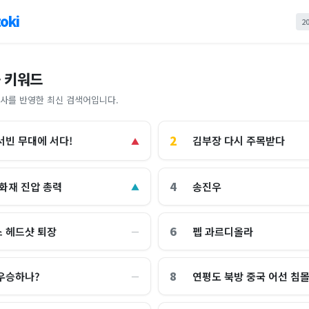
oki
2
 키워드
사를 반영한 최신 검색어입니다.
2
김부장 다시 주목받다
서빈 무대에 서다!
▲
4
 화재 진압 총력
송진우
▲
6
 헤드샷 퇴장
펩 과르디올라
―
8
우승하나?
연평도 북방 중국 어선 침
―