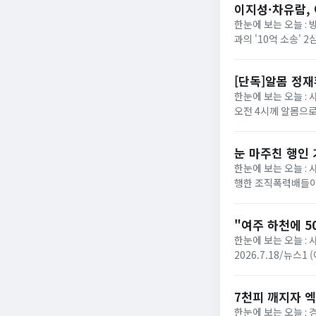
이지성·차유람, 
한눈에 보는 오늘 :
과의 '10억 소송'
에 따르면 서울고법 민
[단독]알몸 정
한눈에 보는 오늘 : 
오전 4시께 알몸으로
로 방향을 튼 장면이 
눈 마주친 행인
한눈에 보는 오늘 :
행한 조직폭력배들이
성열)는 폭력행위 등 
"여주 하천에 5
한눈에 보는 오늘 : 
2026.7.18/뉴스
다는 신고가 접수됐다. 
7천피 깨지자 엑
한눈에 보는 오늘 :