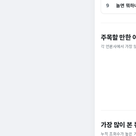
9
놀면 뭐하
주목할 만한 
홈플러스, 2000
[날씨] 오늘 밤 또
각 언론사에서 가장 
비즈워치
YTN
가장 많이 본
누적 조회수가 높은 