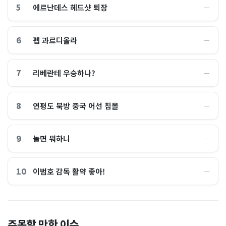
5
에르난데스 헤드샷 퇴장
―
6
펩 과르디올라
―
7
리베란테 우승하나?
―
8
연평도 북방 중국 어선 침몰
―
9
놀면 뭐하니
―
10
이범호 감독 활약 좋아!
―
홈플러스, 2000억원으로 '시
“제헌절이 코스피 살렸다”…
주목할 만한 이슈