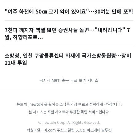
"여주 하천에 50㎝ 크기 악어 있어요"…30여분 만에 포획
7천피 깨지자 엑셀 밟던 증권사들 돌변…"내려갑니다" 7
월, 하향리포트...
소방청, 인천 쿠팡물류센터 화재에 국가소방동원령…장비
21대 투입
금시세
MBTI
축구 무료 보기 서비스
뉴토끼 | newtoki 은 원하는 소식을 가장 빠르고 정확하게 전달합니다.
본 서비스는 포털 사이트와 무관한 독립 서비스입니다.
© newtoki Corp. All Rights Reserved.
학원비알리미.com
주소고
꿀팁
SEO킹
미즈케어 솔루션