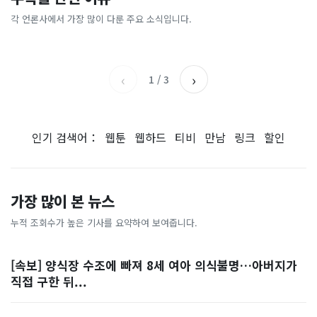
[날씨] 오늘 밤 또 내린다...내
파크골프 시장, 일제 독점 깨
간'을 샀다
국내증시 휴장에 개미들 안도,
륙 중심 최대 150mm
졌다...국산 53개 중소기업이
왜?
각 언론사에서 가장 많이 다룬 주요 소식입니다.
비즈워치
매일경제
시장 절반 차지
YTN
조선일보
‹
›
1
/
3
인기 검색어：
웹툰
웹하드
티비
만남
링크
할인
가장 많이 본 뉴스
누적 조회수가 높은 기사를 요약하여 보여줍니다.
[속보] 양식장 수조에 빠져 8세 여아 의식불명…아버지가
직접 구한 뒤...