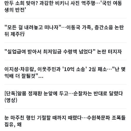
만두 소희 맞아? 과감한 비키니 사진 역주행…'국민 여동
생의 반전'
"모든 걸 내려놓고 떠나자"…이동국 가족, 층간소음 논란
뒤 제주行
"실업급여 받아서 최저임금 수령액 넘었다" 논란 터지자
이지성·차유람, 이웃주민과 '10억 소송' 2심 패소…"난 몇
억배 더 잘될것"...
[단독]알몸 정재환 눈앞에 두고…순찰차는 반대로 달렸다
(영상)
눈 마주친 행인 기절할 때까지 때렸다…수원북문파 조폭들
집유, 왜