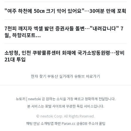
"여주 하천에 50㎝ 크기 악어 있어요"…30여분 만에 포획
7천피 깨지자 엑셀 밟던 증권사들 돌변…"내려갑니다" 7
월, 하향리포트...
소방청, 인천 쿠팡물류센터 화재에 국가소방동원령…장비
21대 투입
한자 찾기
부동산 실거래가
유튜브 바로가기
뉴토끼 | newtoki 은 원하는 소식을 가장 빠르고 정확하게 전달합니다.
본 서비스는 포털 사이트와 무관한 독립 서비스입니다.
© newtoki Corp. All Rights Reserved.
채팅 만남 소개팅앱
파란 Paran.cc
금융DB
주소야
꿀팁