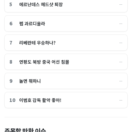
5
에르난데스 헤드샷 퇴장
―
6
펩 과르디올라
―
7
리베란테 우승하나?
―
8
연평도 북방 중국 어선 침몰
―
9
놀면 뭐하니
―
10
이범호 감독 활약 좋아!
―
홈플러스, 2000억원으로 '시
“제헌절이 코스피 살렸다”…
주목할 만한 이슈