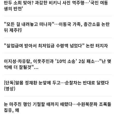
만두 소희 맞아? 과감한 비키니 사진 역주행…'국민 여동
생의 반전'
"모든 걸 내려놓고 떠나자"…이동국 가족, 층간소음 논란
뒤 제주行
"실업급여 받아서 최저임금 수령액 넘었다" 논란 터지자
이지성·차유람, 이웃주민과 '10억 소송' 2심 패소…"난 몇
억배 더 잘될것"...
[단독]알몸 정재환 눈앞에 두고…순찰차는 반대로 달렸다
(영상)
눈 마주친 행인 기절할 때까지 때렸다…수원북문파 조폭들
집유, 왜