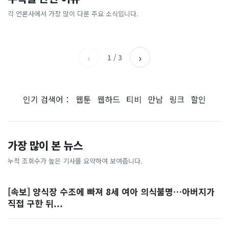
[날씨] 오늘 밤 또 내린다...내
파크골프 시장, 일제 독점 깨
간'을 샀다
국내증시 휴장에 개미들 안도,
륙 중심 최대 150mm
졌다...국산 53개 중소기업이
왜?
각 언론사에서 가장 많이 다룬 주요 소식입니다.
비즈워치
매일경제
시장 절반 차지
YTN
조선일보
‹
›
1
/
3
인기 검색어：
웹툰
웹하드
티비
만남
링크
할인
가장 많이 본 뉴스
누적 조회수가 높은 기사를 요약하여 보여줍니다.
[속보] 양식장 수조에 빠져 8세 여아 의식불명…아버지가
직접 구한 뒤...