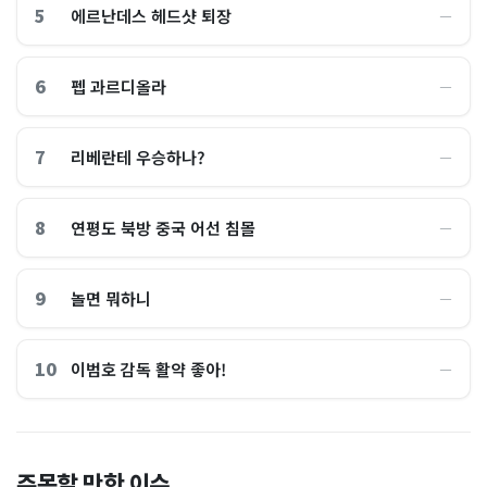
5
에르난데스 헤드샷 퇴장
―
6
펩 과르디올라
―
7
리베란테 우승하나?
―
8
연평도 북방 중국 어선 침몰
―
9
놀면 뭐하니
―
10
이범호 감독 활약 좋아!
―
홈플러스, 2000억원으로 '시
“제헌절이 코스피 살렸다”…
주목할 만한 이슈