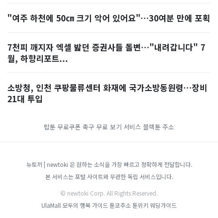
"여주 하천에 50㎝ 크기 악어 있어요"…30여분 만에 포획
7천피 깨지자 엑셀 밟던 증권사들 돌변…"내려갑니다" 7
월, 하향리포트...
소방청, 인천 쿠팡물류센터 화재에 국가소방동원령…장비
21대 투입
탑툰 무료쿠폰
축구 무료 보기 서비스
블랙툰 주소
뉴토끼 | newtoki 은 원하는 소식을 가장 빠르고 정확하게 전달합니다.
본 서비스는 포털 사이트와 무관한 독립 서비스입니다.
© newtoki Corp. All Rights Reserved.
UlaMall
모두의 행복 가이드
툰코주소
툰위키
웨딩가이드