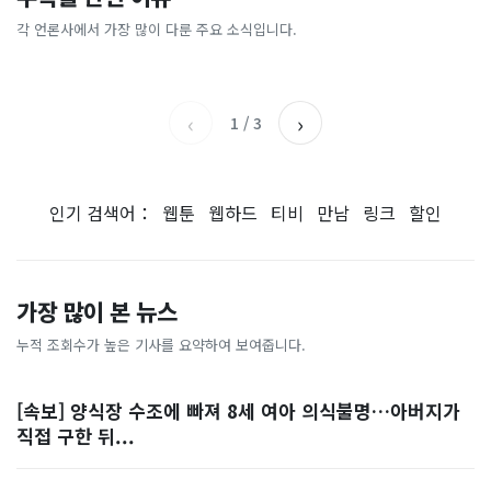
[날씨] 오늘 밤 또 내린다...내
파크골프 시장, 일제 독점 깨
간'을 샀다
국내증시 휴장에 개미들 안도,
륙 중심 최대 150mm
졌다...국산 53개 중소기업이
왜?
각 언론사에서 가장 많이 다룬 주요 소식입니다.
비즈워치
매일경제
시장 절반 차지
YTN
조선일보
‹
›
1
/
3
인기 검색어：
웹툰
웹하드
티비
만남
링크
할인
가장 많이 본 뉴스
누적 조회수가 높은 기사를 요약하여 보여줍니다.
[속보] 양식장 수조에 빠져 8세 여아 의식불명…아버지가
직접 구한 뒤...