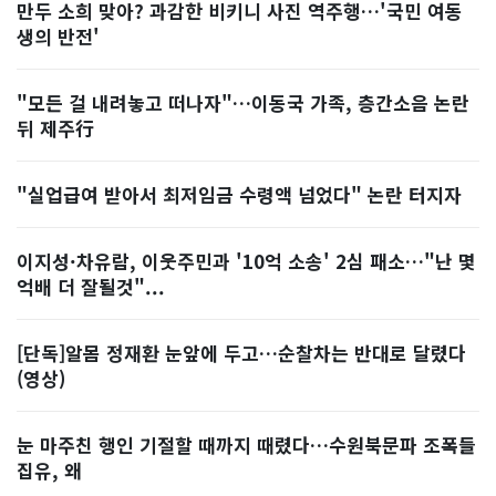
만두 소희 맞아? 과감한 비키니 사진 역주행…'국민 여동
생의 반전'
"모든 걸 내려놓고 떠나자"…이동국 가족, 층간소음 논란
뒤 제주行
"실업급여 받아서 최저임금 수령액 넘었다" 논란 터지자
이지성·차유람, 이웃주민과 '10억 소송' 2심 패소…"난 몇
억배 더 잘될것"...
[단독]알몸 정재환 눈앞에 두고…순찰차는 반대로 달렸다
(영상)
눈 마주친 행인 기절할 때까지 때렸다…수원북문파 조폭들
집유, 왜